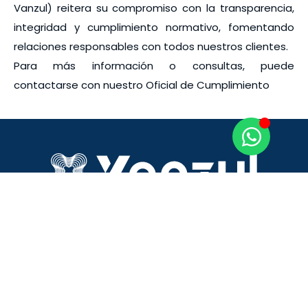
Vanzul) reitera su compromiso con la transparencia,
integridad y cumplimiento normativo, fomentando
relaciones responsables con todos nuestros clientes.
Para más información o consultas, puede
contactarse con nuestro Oficial de Cumplimiento
Somos
Menú
Información
Vanzul
de contacto
Inicio
Te ayudamos a
+51 951 771
¿Quiénes
pagar tu deuda y
542
somos?
obtener tu Carta
Cobranza@vanzu
de No Adeudo.
Preguntas
Av. Javier
Recupera tu
Frecuentes
Prado 488,
historial y tu
Novedades
Oficina 1103,
tranquilidad