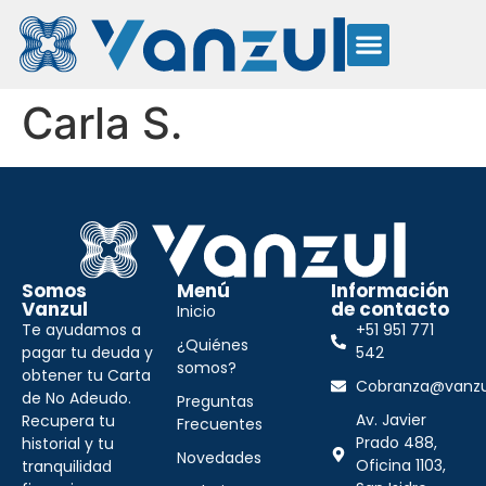
Carla S.
Somos
Menú
Información
Vanzul
de contacto
Inicio
Te ayudamos a
+51 951 771
¿Quiénes
pagar tu deuda y
542
somos?
obtener tu Carta
Cobranza@vanzu
de No Adeudo.
Preguntas
Av. Javier
Recupera tu
Frecuentes
Prado 488,
historial y tu
Novedades
Oficina 1103,
tranquilidad