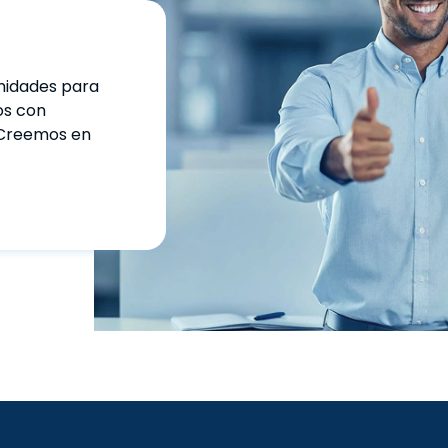
nidades para
os con
. Creemos en